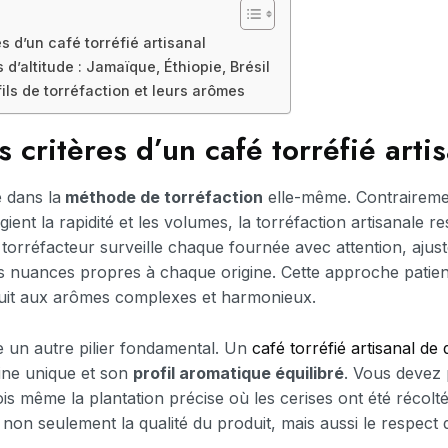
es d’un café torréfié artisanal
s d’altitude : Jamaïque, Éthiopie, Brésil
ls de torréfaction et leurs arômes
es critères d’un café torréfié arti
e dans la
méthode de torréfaction
elle-même. Contraireme
légient la rapidité et les volumes, la torréfaction artisanale 
 torréfacteur surveille chaque fournée avec attention, ajust
s nuances propres à chaque origine. Cette approche patien
duit aux arômes complexes et harmonieux.
ue un autre pilier fondamental. Un
café torréfié artisanal de 
gine unique et son
profil aromatique équilibré
. Vous devez p
is même la plantation précise où les cerises ont été récolté
 non seulement la qualité du produit, mais aussi le respect