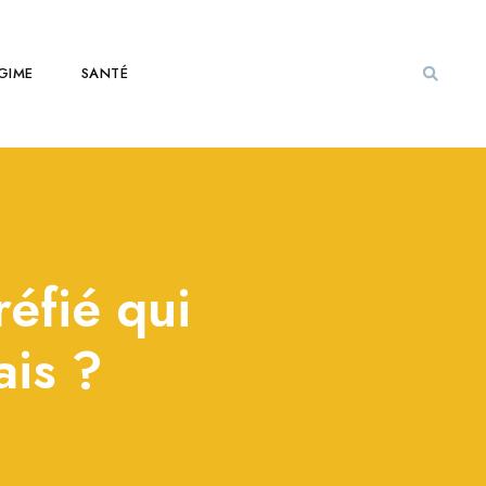
GIME
SANTÉ
éfié qui
ais ?