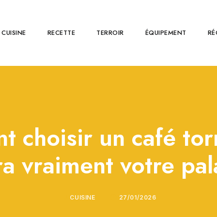
CUISINE
RECETTE
TERROIR
ÉQUIPEMENT
RÉ
 choisir un café torr
ra vraiment votre pal
CUISINE
27/01/2026